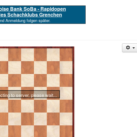
loise Bank SoBa - Rapidopen
 des Schachklubs Grenchen
und Anmeldung folgen später.