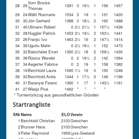
Vom Brocke
28
29
1391
3
19½
1
156
1457
Thomas
29
24
Wälti Rosmarie
1534
3
19
1
151
1420
30
30
Jöri Gerhard
1388
3
18½
2
160
1488
31
40
Ullmann Robert
0
2½
21½
1
157½
1439
32
28
Huggler Patrick
1453
2½
19½
2
163½
1441
33
26
Franjic Ivo
1463
2½
19
2
147½
1414
34
39
Ugurlu Mahir
0
2½
18½
1
152
1473
35
32
Batschelet Ernst
1350
2½
18
2
159½
1435
36
38
Rüsics Wendel
0
2
19½
2
142
1364
37
34
Aegerter Fabrice
0
2
19
1
158
1382
38
19
Berchtold Laura
1595
1½
19
0
150
1248
39
33
Berchtold Anita
1344
1
17½
0
149
1199
40
31
Baranyai Ferenc
1360
1
17
1
143½
1161
41
27
Wespi Pius
1462
*
*
*
*
* Turnierrückzug aus gesundheitlichen Gründen
Startrangliste
SNr
Name
ELO
Verein
1
Berchtold Christian
2103
Grenchen
2
Brunner Hans
2103
Grenchen
3
Peter Raymond
1959
Lyss-Seeland