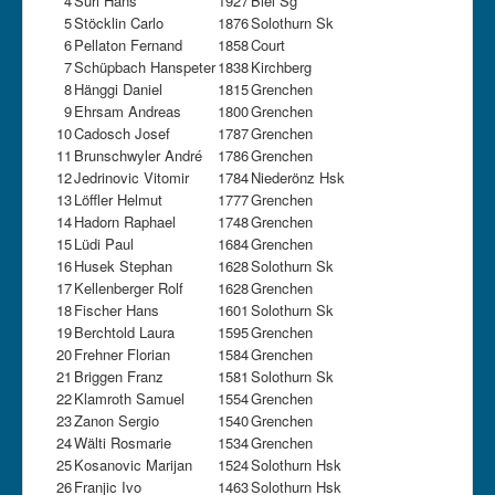
4
Suri Hans
1927
Biel Sg
5
Stöcklin Carlo
1876
Solothurn Sk
6
Pellaton Fernand
1858
Court
7
Schüpbach Hanspeter
1838
Kirchberg
8
Hänggi Daniel
1815
Grenchen
9
Ehrsam Andreas
1800
Grenchen
10
Cadosch Josef
1787
Grenchen
11
Brunschwyler André
1786
Grenchen
12
Jedrinovic Vitomir
1784
Niederönz Hsk
13
Löffler Helmut
1777
Grenchen
14
Hadorn Raphael
1748
Grenchen
15
Lüdi Paul
1684
Grenchen
16
Husek Stephan
1628
Solothurn Sk
17
Kellenberger Rolf
1628
Grenchen
18
Fischer Hans
1601
Solothurn Sk
19
Berchtold Laura
1595
Grenchen
20
Frehner Florian
1584
Grenchen
21
Briggen Franz
1581
Solothurn Sk
22
Klamroth Samuel
1554
Grenchen
23
Zanon Sergio
1540
Grenchen
24
Wälti Rosmarie
1534
Grenchen
25
Kosanovic Marijan
1524
Solothurn Hsk
26
Franjic Ivo
1463
Solothurn Hsk