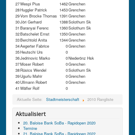
27
Wespi Pius
1462
Grenchen
28
Huggler Patrick
1453
Grenchen
29
Vom Brocke Thomas
1391
Grenchen
30
Jöri Gerhard
1388
Solothurn Sk
31
Baranyai Ferenc
1360
Solothurn Sk
32
Batschelet Ernst
1350
Grenchen
33
Berchtold Anita
1344
Grenchen
34
Aegerter Fabrice
0
Grenchen
35
Heutschi Urs
0
36
Jedrinovic Marko
0
Niederönz Hsk
37
Moser Robert
0
Grenchen
38
Rüsics Wendel
0
Solothurn Sk
39
Ugurlu Mahir
0
Grenchen
40
Ullmann Robert
0
Grenchen
41
Wäfler Rolf
0
Aktuelle Seite:
Stadtmeisterschaft
2010 Rangliste
Aktualisiert
20. Baloise Bank SoBa - Rapidopen 2020
Termine
21. Baloise Bank SoBa - Rapidopen 2022