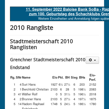
11. September 2022 Baloise Bank SoBa - Ra
zum 100. Geburtstag des Schachklubs Gre
Weitere Einzelheiten und Anmeldung folgen später
2010 Rangliste
Stadtmeisterschaft 2010
Ranglisten
Grenchner Stadtmeisterschaft 2010
Endstand
Elo-
Rg.
SNr
Name
Elo
Pkt.
BH
Sieg
BHs
Perf.
1
4
Suri Hans
1927
6½
27½
6
203
2152
2
1
Berchtold Christian
2103
6
28
5
198½
2083
3
41
Wäfler Rolf
0
5
31½
5
196½
2018
4
2
Brunner Hans
2103
5
27½
4
197½
1875
5
14
Hadorn Raphael
1748
5
24½
5
186½
1780
Schüpbach