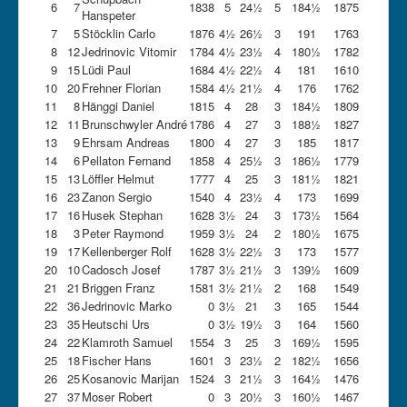
6
7
1838
5
24½
5
184½
1875
Hanspeter
7
5
Stöcklin Carlo
1876
4½
26½
3
191
1763
8
12
Jedrinovic Vitomir
1784
4½
23½
4
180½
1782
9
15
Lüdi Paul
1684
4½
22½
4
181
1610
10
20
Frehner Florian
1584
4½
21½
4
176
1762
11
8
Hänggi Daniel
1815
4
28
3
184½
1809
12
11
Brunschwyler André
1786
4
27
3
188½
1827
13
9
Ehrsam Andreas
1800
4
27
3
185
1817
14
6
Pellaton Fernand
1858
4
25½
3
186½
1779
15
13
Löffler Helmut
1777
4
25
3
181½
1821
16
23
Zanon Sergio
1540
4
23½
4
173
1699
17
16
Husek Stephan
1628
3½
24
3
173½
1564
18
3
Peter Raymond
1959
3½
24
2
180½
1675
19
17
Kellenberger Rolf
1628
3½
22½
3
173
1577
20
10
Cadosch Josef
1787
3½
21½
3
139½
1609
21
21
Briggen Franz
1581
3½
21½
2
168
1549
22
36
Jedrinovic Marko
0
3½
21
3
165
1544
23
35
Heutschi Urs
0
3½
19½
3
164
1560
24
22
Klamroth Samuel
1554
3
25
3
169½
1595
25
18
Fischer Hans
1601
3
23½
2
182½
1656
26
25
Kosanovic Marijan
1524
3
21½
3
164½
1476
27
37
Moser Robert
0
3
20½
3
160½
1467