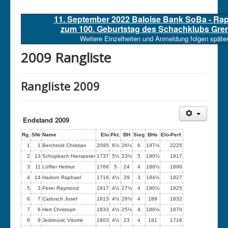
11. September 2022 Baloise Bank SoBa - Ra
zum 100. Geburtstag des Schachklubs Gre
Weitere Einzelheiten und Anmeldung folgen später
2009 Rangliste
Rangliste 2009
Endstand 2009
Rg.
SNr
Name
Elo
Pkt.
BH
Sieg
BHs
Elo-Perf.
1
1
Berchtold Christian
2095
6½
26½
6
197½
2225
2
13
Schüpbach Hanspeter
1737
5½
23½
5
190½
1917
3
11
Löffler Helmut
1766
5
24
4
186½
1896
4
14
Hadorn Raphael
1716
4½
29
3
194½
1927
5
3
Peter Raymond
1917
4½
27½
4
190½
1925
6
7
Cadosch Josef
1813
4½
26½
4
189
1832
7
6
Hert Christoph
1833
4½
25½
4
186½
1870
8
9
Jedrinovic Vitomir
1803
4½
23
4
181
1716