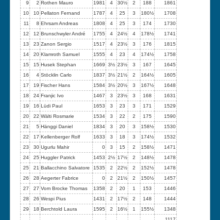
9
2
Rothen Mauro
1981
4
30½
2
188
1861
10
10
Pellaton Fernand
1787
4
25
3
180½
1708
11
8
Ehrsam Andreas
1808
4
25
3
174
1730
12
12
Brunschwyler André
1755
4
24½
4
178½
1741
13
23
Zanon Sergio
1517
4
23½
3
176
1815
14
20
Klamroth Samuel
1555
4
23
4
174½
1758
15
15
Husek Stephan
1669
3½
23½
3
167
1645
16
4
Stöcklin Carlo
1837
3½
21½
2
164½
1605
17
19
Fischer Hans
1584
3½
20½
3
167½
1648
18
24
Franjic Ivo
1467
3
23½
3
168
1631
19
16
Lüdi Paul
1653
3
23
3
171
1529
20
22
Wälti Rosmarie
1534
3
22
2
175
1590
21
5
Hänggi Daniel
1834
3
20
3
158½
1530
22
17
Kellenberger Rolf
1633
3
18
3
174½
1532
23
30
Ugurlu Mahir
0
3
15
2
158½
1471
24
25
Huggler Patrick
1453
2½
17½
2
148½
1478
25
21
Ballacchino Salvatore
1535
2
22½
2
152½
1478
26
28
Aegerter Fabrice
0
2
21½
2
150½
1457
27
27
Vom Brocke Thomas
1358
2
20
1
153
1446
28
26
Wespi Pius
1431
2
17½
2
148
1444
29
18
Berchtold Laura
1595
2
16½
1
155½
1348
1117