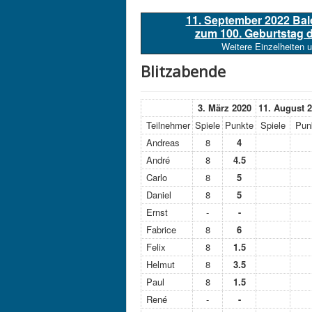
11. September 2022 Ba
zum 100. Geburtstag
Weitere Einzelheiten 
Blitzabende
3. März 2020
11. August 
Teilnehmer
Spiele
Punkte
Spiele
Pun
Andreas
8
4
André
8
4.5
Carlo
8
5
Daniel
8
5
Ernst
-
-
Fabrice
8
6
Felix
8
1.5
Helmut
8
3.5
Paul
8
1.5
René
-
-