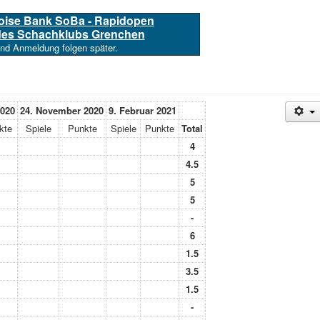
loise Bank SoBa - Rapidopen
 des Schachklubs Grenchen
und Anmeldung folgen später.
2020
24. November 2020
9. Februar 2021
kte
Spiele
Punkte
Spiele
Punkte
Total
4
4.5
5
5
-
6
1.5
3.5
1.5
-