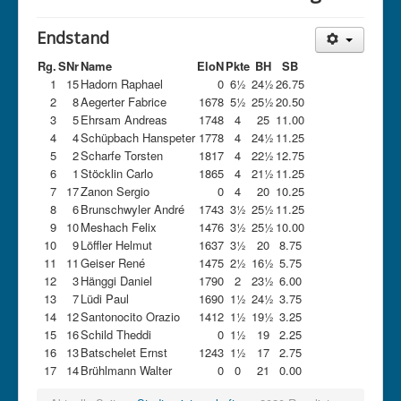
Endstand
Rg.
SNr
Name
EloN
Pkte
BH
SB
1
15
Hadorn Raphael
0
6½
24½
26.75
2
8
Aegerter Fabrice
1678
5½
25½
20.50
3
5
Ehrsam Andreas
1748
4
25
11.00
4
4
Schüpbach Hanspeter
1778
4
24½
11.25
5
2
Scharfe Torsten
1817
4
22½
12.75
6
1
Stöcklin Carlo
1865
4
21½
11.25
7
17
Zanon Sergio
0
4
20
10.25
8
6
Brunschwyler André
1743
3½
25½
11.25
9
10
Meshach Felix
1476
3½
25½
10.00
10
9
Löffler Helmut
1637
3½
20
8.75
11
11
Geiser René
1475
2½
16½
5.75
12
3
Hänggi Daniel
1790
2
23½
6.00
13
7
Lüdi Paul
1690
1½
24½
3.75
14
12
Santonocito Orazio
1412
1½
19½
3.25
15
16
Schild Theddi
0
1½
19
2.25
16
13
Batschelet Ernst
1243
1½
17
2.75
17
14
Brühlmann Walter
0
0
21
0.00