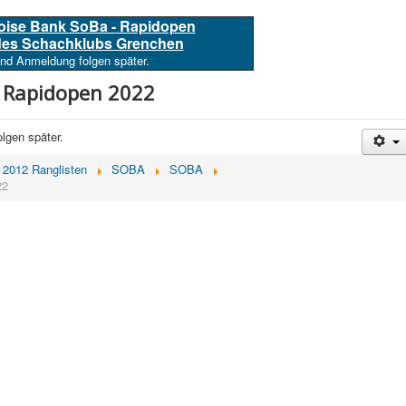
loise Bank SoBa - Rapidopen
 des Schachklubs Grenchen
und Anmeldung folgen später.
- Rapidopen 2022
lgen später.
2012 Ranglisten
SOBA
SOBA
22