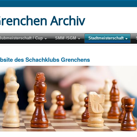
renchen Archiv
lubmeisterschaft / Cup
SMM /SGM
Stadtmeisterschaft
ebsite des Schachklubs Grenchens