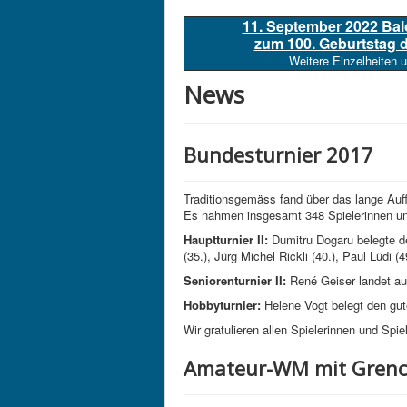
11. September 2022 Ba
zum 100. Geburtstag
Weitere Einzelheiten 
News
Bundesturnier 2017
Traditionsgemäss fand über das lange Auf
Es nahmen insgesamt 348 Spielerinnen und 
Hauptturnier II:
Dumitru Dogaru belegte de
(35.), Jürg Michel Rickli (40.), Paul Lüdi (4
Seniorenturnier II:
René Geiser landet au
Hobbyturnier:
Helene Vogt belegt den gut
Wir gratulieren allen Spielerinnen und Spi
Amateur-WM mit Grench