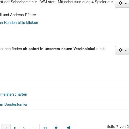
zeit der Schachamateur - WM statt. Mit dabei sind auch 4 Spieler aus
li und Andreas Pfister
n Runden bitte klicken
enchen finden
ab sofort in unserem neuen Vereinslokal
statt.
lmeisterschaften
am Bundesturnier
Seite 7 von 2
7
8
9
...
11