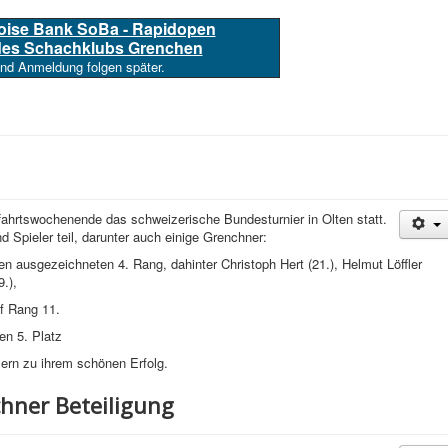
loise Bank SoBa - Rapidopen
 des Schachklubs Grenchen
und Anmeldung folgen später.
fahrtswochenende das schweizerische Bundesturnier in Olten statt.
Spieler teil, darunter auch einige Grenchner:
n ausgezeichneten 4. Rang, dahinter Christoph Hert (21.), Helmut Löffler
9.),
f Rang 11.
en 5. Platz
elern zu ihrem schönen Erfolg.
ner Beteiligung