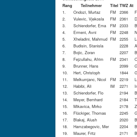
Rang
Teilnehmer
Titel
TWZ
At
1.
Ondozi, Murtaz
FM
2366
F
2.
Vulevic, Vjekosla
FM
2361
D
3.
Schiendorfer, Ema
FM
2333
B
4.
Ermeni, Avni
FM
2248
N
5.
Xheladini, Mahmud
FM
2255
L
6.
Budisin, Stanisla
2228
A
7.
Bojic, Zoran
2207
B
8.
Fejzullahu, Afrim
FM
2341
O
9.
Brunner, Hans
2099
G
10.
Hert, Christoph
1844
G
11.
Melkumjanc, Nicol
FM
2219
L
12.
Habibi, Ali
IM
2271
I
13.
Schiendorfer, Flo
2194
B
14.
Meyer, Bernhard
2184
T
15.
Mikavica, Mirko
2178
Z
16.
Flückiger, Thomas
2245
G
17.
Blakaj, Alush
2020
B
18.
Hamzabegovic, Mer
2204
B
19.
Maurer, Fritz
2171
B