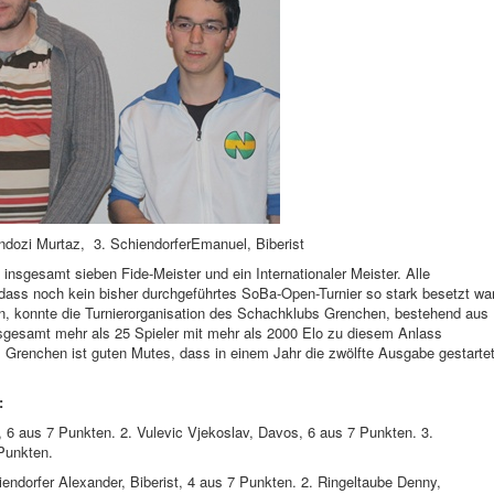
Ondozi Murtaz, 3. SchiendorferEmanuel, Biberist
nsgesamt sieben Fide-Meister und ein Internationaler Meister. Alle
dass noch kein bisher durchgeführtes SoBa-Open-Turnier so stark besetzt war
n, konnte die Turnierorganisation des Schachklubs Grenchen, bestehend aus
nsgesamt mehr als 25 Spieler mit mehr als 2000 Elo zu diesem Anlass
Grenchen ist guten Mutes, dass in einem Jahr die zwölfte Ausgabe gestarte
:
 6 aus 7 Punkten. 2. Vulevic Vjekoslav, Davos, 6 aus 7 Punkten. 3.
Punkten.
endorfer Alexander, Biberist, 4 aus 7 Punkten. 2. Ringeltaube Denny,