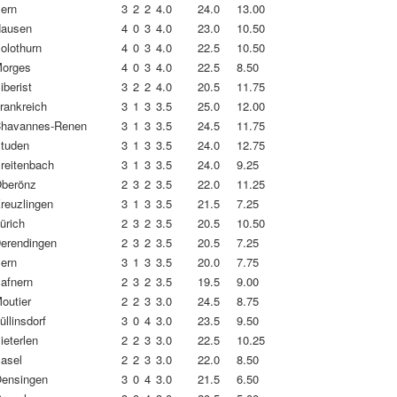
ern
3
2
2
4.0
24.0
13.00
ausen
4
0
3
4.0
23.0
10.50
olothurn
4
0
3
4.0
22.5
10.50
orges
4
0
3
4.0
22.5
8.50
iberist
3
2
2
4.0
20.5
11.75
rankreich
3
1
3
3.5
25.0
12.00
havannes-Renen
3
1
3
3.5
24.5
11.75
tuden
3
1
3
3.5
24.0
12.75
reitenbach
3
1
3
3.5
24.0
9.25
berönz
2
3
2
3.5
22.0
11.25
reuzlingen
3
1
3
3.5
21.5
7.25
ürich
2
3
2
3.5
20.5
10.50
erendingen
2
3
2
3.5
20.5
7.25
ern
3
1
3
3.5
20.0
7.75
afnern
2
3
2
3.5
19.5
9.00
outier
2
2
3
3.0
24.5
8.75
üllinsdorf
3
0
4
3.0
23.5
9.50
ieterlen
2
2
3
3.0
22.5
10.25
asel
2
2
3
3.0
22.0
8.50
ensingen
3
0
4
3.0
21.5
6.50