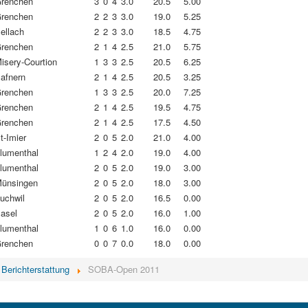
renchen
3
0
4
3.0
20.5
5.00
renchen
2
2
3
3.0
19.0
5.25
ellach
2
2
3
3.0
18.5
4.75
renchen
2
1
4
2.5
21.0
5.75
isery-Courtion
1
3
3
2.5
20.5
6.25
afnern
2
1
4
2.5
20.5
3.25
renchen
1
3
3
2.5
20.0
7.25
renchen
2
1
4
2.5
19.5
4.75
renchen
2
1
4
2.5
17.5
4.50
t-Imier
2
0
5
2.0
21.0
4.00
lumenthal
1
2
4
2.0
19.0
4.00
lumenthal
2
0
5
2.0
19.0
3.00
ünsingen
2
0
5
2.0
18.0
3.00
uchwil
2
0
5
2.0
16.5
0.00
asel
2
0
5
2.0
16.0
1.00
lumenthal
1
0
6
1.0
16.0
0.00
renchen
0
0
7
0.0
18.0
0.00
Berichterstattung
SOBA-Open 2011