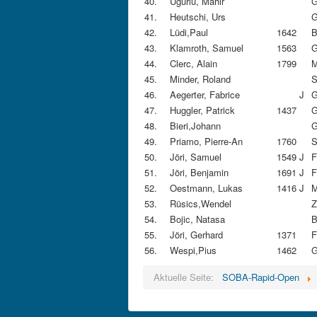
40.
Ugurlu, Mahir
G
41.
Heutschi, Urs
G
42.
Lüdi,Paul
1642
B
43.
Klamroth, Samuel
1563
G
44.
Clerc, Alain
1799
M
45.
Minder, Roland
S
46.
Aegerter, Fabrice
J
G
47.
Huggler, Patrick
1437
G
48.
Bieri,Johann
G
49.
Priamo, Pierre-An
1760
S
50.
Jöri, Samuel
1549
J
F
51.
Jöri, Benjamin
1691
J
F
52.
Oestmann, Lukas
1416
J
M
53.
Rüsics,Wendel
Z
54.
Bojic, Natasa
B
55.
Jöri, Gerhard
1371
F
56.
Wespi,Pius
1462
G
Aktuelle Seite:
SOBA-Rapid-Open