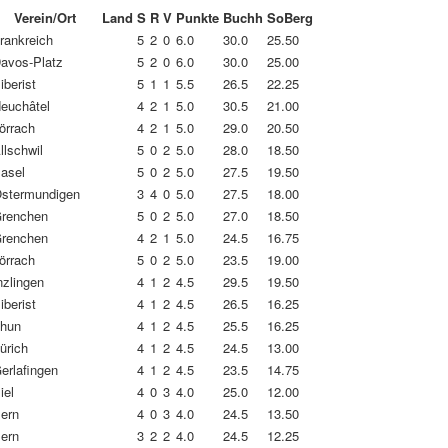
Verein/Ort
Land
S
R
V
Punkte
Buchh
SoBerg
rankreich
5
2
0
6.0
30.0
25.50
avos-Platz
5
2
0
6.0
30.0
25.00
iberist
5
1
1
5.5
26.5
22.25
euchâtel
4
2
1
5.0
30.5
21.00
örrach
4
2
1
5.0
29.0
20.50
llschwil
5
0
2
5.0
28.0
18.50
asel
5
0
2
5.0
27.5
19.50
stermundigen
3
4
0
5.0
27.5
18.00
renchen
5
0
2
5.0
27.0
18.50
renchen
4
2
1
5.0
24.5
16.75
örrach
5
0
2
5.0
23.5
19.00
nzlingen
4
1
2
4.5
29.5
19.50
iberist
4
1
2
4.5
26.5
16.25
hun
4
1
2
4.5
25.5
16.25
ürich
4
1
2
4.5
24.5
13.00
erlafingen
4
1
2
4.5
23.5
14.75
iel
4
0
3
4.0
25.0
12.00
ern
4
0
3
4.0
24.5
13.50
ern
3
2
2
4.0
24.5
12.25