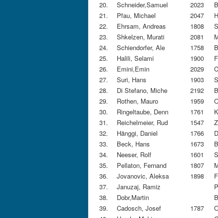
20.
Schneider,Samuel
2023
B
21.
Pfau, Michael
2047
H
22.
Ehrsam, Andreas
1808
S
23.
Shkelzen, Murati
2081
M
24.
Schiendorfer, Ale
1758
B
25.
Halili, Selami
1900
F
26.
Emini,Emin
2029
C
27.
Suri, Hans
1903
S
28.
Di Stefano, Miche
2192
B
29.
Rothen, Mauro
1959
O
30.
Ringeltaube, Denn
1761
K
31.
Reichelmeier, Rud
1547
Z
32.
Hänggi, Daniel
1766
D
33.
Beck, Hans
1673
B
34.
Neeser, Rolf
1601
S
35.
Pellaton, Fernand
1807
M
36.
Jovanovic, Aleksa
1898
F
37.
Januzaj, Ramiz
P
38.
Dobr,Martin
B
39.
Cadosch, Josef
1787
O