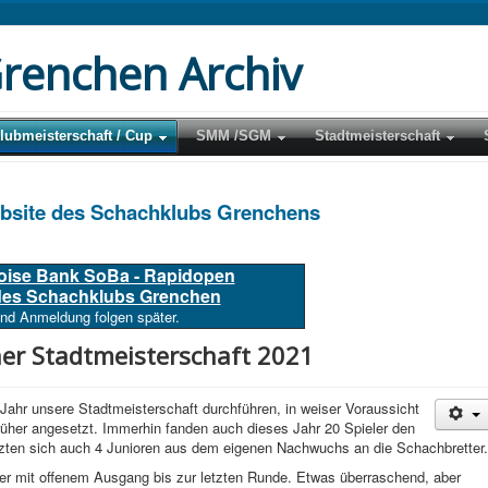
renchen Archiv
lubmeisterschaft / Cup
SMM /SGM
Stadtmeisterschaft
ebsite des Schachklubs Grenchens
loise Bank SoBa - Rapidopen
 des Schachklubs Grenchen
und Anmeldung folgen später.
er Stadtmeisterschaft 2021
Jahr unsere Stadtmeisterschaft durchführen, in weiser Voraussicht
rüher angesetzt. Immerhin fanden auch dieses Jahr 20 Spieler den
etzten sich auch 4 Junioren aus dem eigenen Nachwuchs an die Schachbretter.
ier mit offenem Ausgang bis zur letzten Runde. Etwas überraschend, aber