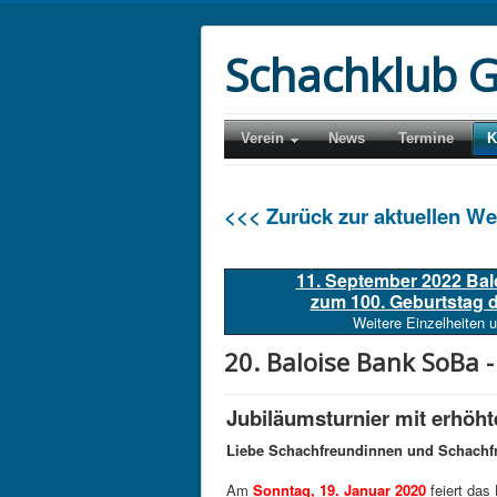
Schachklub G
Verein
News
Termine
K
<<< Zurück zur aktuellen W
11. September 2022 Ba
zum 100. Geburtstag
Weitere Einzelheiten 
20. Baloise Bank SoBa 
Jubiläumsturnier mit erhöht
Liebe Schachfreundinnen und Schachf
Am
Sonntag, 19. Januar 2020
feiert das