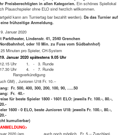
r Preisberechtigten in allen Kategorien.
Ein schönes Spiellokal
uch Plauschspieler ohne ELO sind herzlich willkommen.
rtgeld kann am Turniertag bar bezahlt werden).
Da das Turnier auf
h eine frühzeitige Anmeldung.
19. Januar 2020
t Parktheater, Lindenstr. 41, 2540 Grenchen
s Nordbahnhof, oder 10 Min. zu Fuss vom Südbahnhof)
 25 Minuten pro Spieler, CH-System
19. Januar 2020 spätestens 9.05 Uhr
 12.15 Uhr 1. - 3. Runde
 17.30 Uhr 4. - 7. Runde
hr Rangverkündigung
(auch GM) , Junioren U18 Fr. 10.--
Rang: Fr. 500, 400, 300, 200, 100, 90, …..50
Rang: Fr. 40.-
reise für beste Spieler 1800 - 1601 ELO:
jeweils Fr. 100.-, 80.-,
, 20.-
ieler 1600 - 0 ELO, beste Junioren U18:
jeweils Fr. 100.-, 80.-,
, 20.-
icht kumulierbar)
 ANMELDUNG>
nuar 2020 (am
Turniertag
auch noch möglich, Fr. 5.-- Zuschlag)