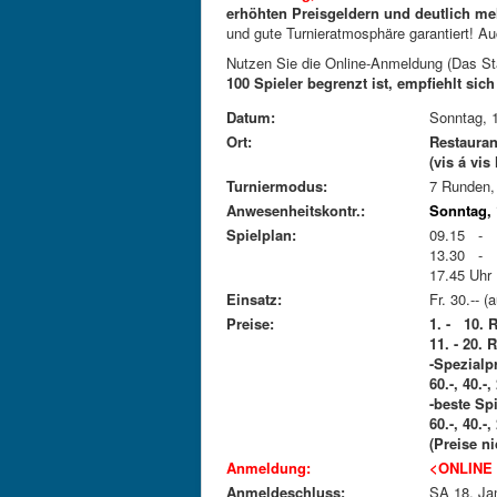
erhöhten Preisgeldern und deutlich meh
und gute Turnieratmosphäre garantiert! A
Nutzen Sie die Online-Anmeldung (Das Sta
100 Spieler begrenzt ist, empfiehlt sic
Datum:
Sonntag, 
Ort:
Restauran
(vis á vi
Turniermodus:
7 Runden,
Anwesenheitskontr.:
Sonntag, 
Spielplan:
09.15 -
13.30 -
17.45 U
Einsatz:
Fr. 30.-- 
Preise:
1. - 10. 
11. - 20. 
-Spezialp
60.-, 40.-
-beste Sp
60.-, 40.-
(Preise n
Anmeldung:
<ONLINE
Anmeldeschluss:
SA 18. Ja