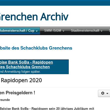
renchen Archiv
lubmeisterschaft / Cup
SMM /SGM
Stadtmeisterschaft
ebsite des Schachklubs Grenchens
loise Bank SoBa - Rapidopen
 des Schachklubs Grenchen
und Anmeldung folgen später.
- Rapidopen 2020
en Preisgeldern !
reunde
Baloise Bank SoBa - Rapidopen sein 20 jähriges Jubiläum mit