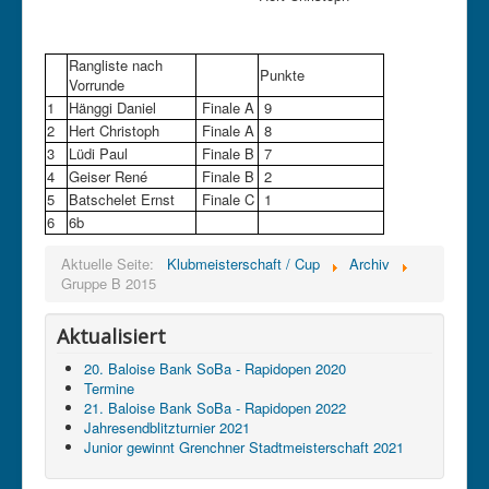
Rangliste nach
Punkte
Vorrunde
1
Hänggi Daniel
Finale A
9
2
Hert Christoph
Finale A
8
3
Lüdi Paul
Finale B
7
4
Geiser René
Finale B
2
5
Batschelet Ernst
Finale C
1
6
6b
Aktuelle Seite:
Klubmeisterschaft / Cup
Archiv
Gruppe B 2015
Aktualisiert
20. Baloise Bank SoBa - Rapidopen 2020
Termine
21. Baloise Bank SoBa - Rapidopen 2022
Jahresendblitzturnier 2021
Junior gewinnt Grenchner Stadtmeisterschaft 2021