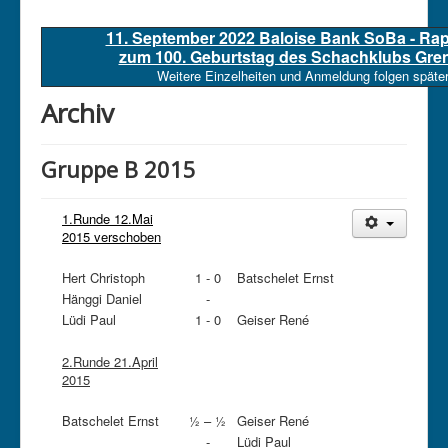
11. September 2022 Baloise Bank SoBa - Ra
zum 100. Geburtstag des Schachklubs Gre
Weitere Einzelheiten und Anmeldung folgen später
Archiv
Gruppe B 2015
1.Runde 12.Mai
2015 verschoben
Hert Christoph
1 - 0
Batschelet Ernst
Hänggi Daniel
-
Lüdi Paul
1 - 0
Geiser René
2.Runde 21.April
2015
Batschelet Ernst
½ – ½
Geiser René
-
Lüdi Paul