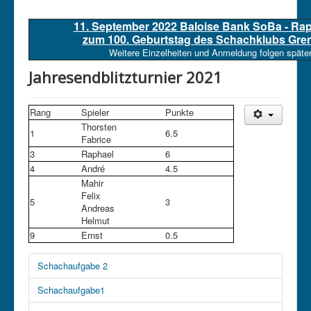
11. September 2022 Baloise Bank SoBa - Ra
zum 100. Geburtstag des Schachklubs Gre
Weitere Einzelheiten und Anmeldung folgen später
Jahresendblitzturnier 2021
Rang
Spieler
Punkte
Thorsten
1
6.5
Fabrice
3
Raphael
6
4
André
4.5
Mahir
Felix
5
3
Andreas
Helmut
9
Ernst
0.5
Schachaufgabe 2
Schachaufgabe1