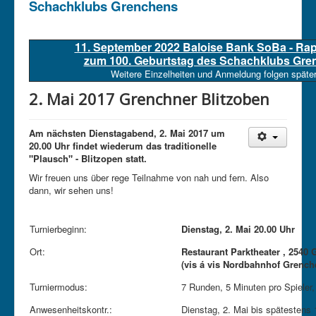
Schachklubs Grenchens
11. September 2022 Baloise Bank SoBa - Ra
zum 100. Geburtstag des Schachklubs Gre
Weitere Einzelheiten und Anmeldung folgen später
2. Mai 2017 Grenchner Blitzoben
Am nächsten Dienstagabend,
2. Mai 2017 um
20.00 Uhr findet wiederum das traditionelle
"Plausch" - Blitzopen statt.
Wir freuen uns über rege Teilnahme von nah und fern. Also
dann, wir sehen uns!
Turnierbeginn:
Dienstag,
2. Mai 20.00 Uhr
Ort:
Restaurant Parktheater , 2540
(vis á vis Nordbahnhof Grench
Turniermodus:
7 Runden, 5 Minuten pro Spiele
Anwesenheitskontr.:
Dienstag, 2. Mai bis spätestens 