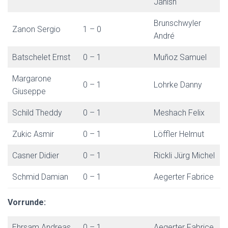
Janish
Brunschwyler
Zanon Sergio
1 – 0
André
Batschelet Ernst
0 – 1
Muñoz Samuel
Margarone
0 – 1
Lohrke Danny
Giuseppe
Schild Theddy
0 – 1
Meshach Felix
Zukic Asmir
0 – 1
Löffler Helmut
Casner Didier
0 – 1
Rickli Jürg Michel
Schmid Damian
0 – 1
Aegerter Fabrice
Vorrunde:
Ehrsam Andreas
0 – 1
Aegerter Fabrice