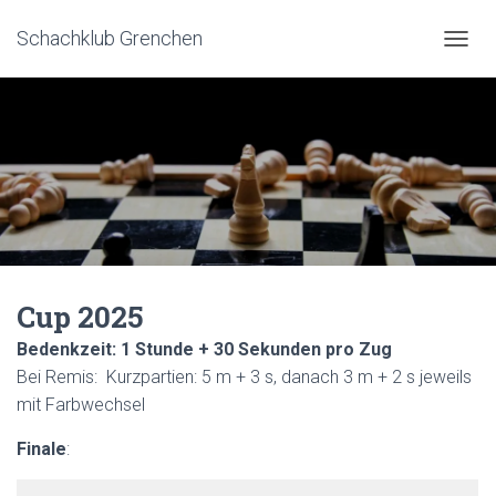
Schachklub Grenchen
N
A
V
I
G
A
T
I
O
N
U
Cup 2025
M
Bedenkzeit: 1 Stunde + 30 Sekunden pro Zug
S
C
Bei Remis: Kurzpartien: 5 m + 3 s, danach 3 m + 2 s jeweils
H
mit Farbwechsel
A
Finale
:
L
T