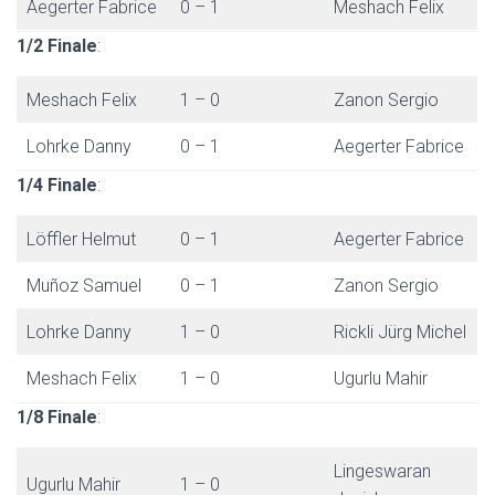
E
Aegerter Fabrice
0 – 1
Meshach Felix
N
1/2 Finale
:
Meshach Felix
1 – 0
Zanon Sergio
Lohrke Danny
0 – 1
Aegerter Fabrice
1/4 Finale
:
Löffler Helmut
0 – 1
Aegerter Fabrice
Muñoz Samuel
0 – 1
Zanon Sergio
Lohrke Danny
1 – 0
Rickli Jürg Michel
Meshach Felix
1 – 0
Ugurlu Mahir
1/8 Finale
:
Lingeswaran
Ugurlu Mahir
1 – 0