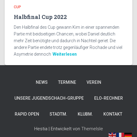
CUP
Halbfinal Cup 2022
Den Halbfinal des Cup gewann Kim in einer spannenden
Partie mit beidseitigen Chancen, wobei Daniel deutlich
mehr Zeit benötigte und dadurch in Nachteil geriet. Die
andere Partie endete trotz gegenläufiger Rochade und viel
Asymetrie dennoch
Weiterlesen
NEWS
TERMINE
VEREIN
UNSERE JUGENDSCHACH-GRUPPE
ELO-RECHNER
RAPID OPEN
STADTM.
KLUBM.
KONTAKT
Hestia | Entwickelt von
ThemeIsle