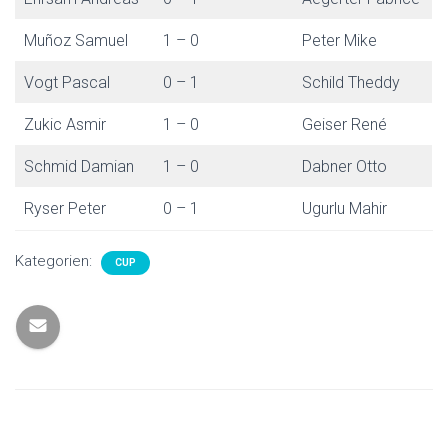
Muñoz Samuel
1 – 0
Peter Mike
Vogt Pascal
0 – 1
Schild Theddy
Zukic Asmir
1 – 0
Geiser René
Schmid Damian
1 – 0
Dabner Otto
Ryser Peter
0 – 1
Ugurlu Mahir
Kategorien:
CUP