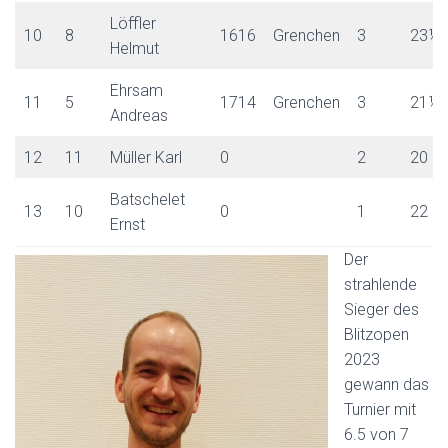
Löffler
10
8
1616
Grenchen
3
23½
Helmut
Ehrsam
11
5
1714
Grenchen
3
21½
Andreas
12
11
Müller Karl
0
2
20
Batschelet
13
10
0
1
22
Ernst
Der
strahlende
Sieger des
Blitzopen
2023
gewann das
Turnier mit
6.5 von 7