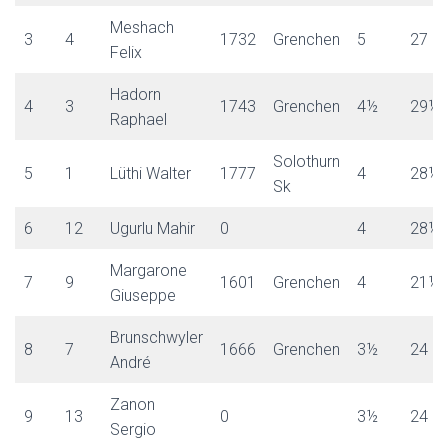
E
N
Meshach
3
4
1732
Grenchen
5
27
Felix
Hadorn
4
3
1743
Grenchen
4½
29½
Raphael
Solothurn
5
1
Lüthi Walter
1777
4
28½
Sk
6
12
Ugurlu Mahir
0
4
28½
Margarone
7
9
1601
Grenchen
4
21½
Giuseppe
Brunschwyler
8
7
1666
Grenchen
3½
24
André
Zanon
9
13
0
3½
24
Sergio