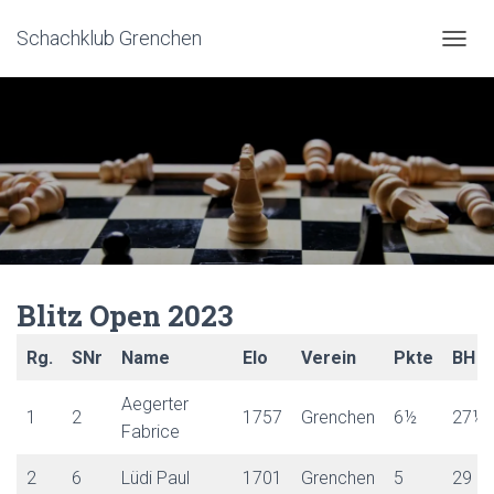
Schachklub Grenchen
N
A
V
I
G
A
T
I
O
N
U
Blitz Open 2023
M
S
Rg.
SNr
Name
Elo
Verein
Pkte
BH
C
H
Aegerter
1
2
1757
Grenchen
6½
27½
A
Fabrice
L
T
2
6
Lüdi Paul
1701
Grenchen
5
29