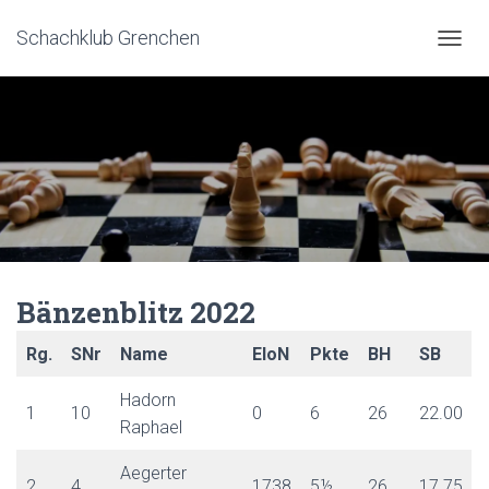
Schachklub Grenchen
N
A
V
I
G
A
T
I
O
N
U
Bänzenblitz 2022
M
S
Rg.
SNr
Name
EloN
Pkte
BH
SB
C
H
Hadorn
1
10
0
6
26
22.00
A
Raphael
L
T
Aegerter
2
4
1738
5½
26
17.75