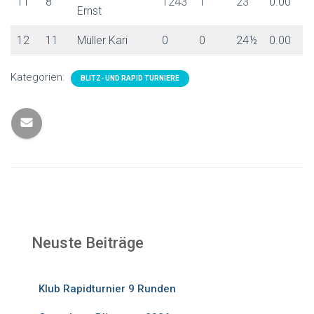
11
8
1243
1
23
0.00
Ernst
12
11
Müller Kari
0
0
24½
0.00
Kategorien:
BLITZ- UND RAPID TURNIERE
Neuste Beiträge
Klub Rapidturnier 9 Runden