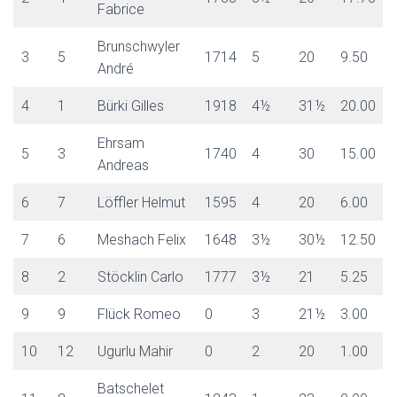
E
Fabrice
N
Brunschwyler
3
5
1714
5
20
9.50
André
4
1
Bürki Gilles
1918
4½
31½
20.00
Ehrsam
5
3
1740
4
30
15.00
Andreas
6
7
Löffler Helmut
1595
4
20
6.00
7
6
Meshach Felix
1648
3½
30½
12.50
8
2
Stöcklin Carlo
1777
3½
21
5.25
9
9
Flück Romeo
0
3
21½
3.00
10
12
Ugurlu Mahir
0
2
20
1.00
Batschelet