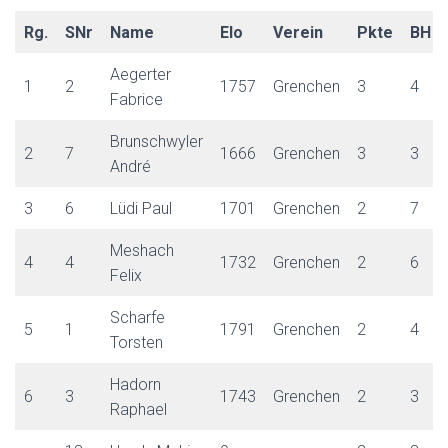
Rg.
SNr
Name
Elo
Verein
Pkte
BH
Aegerter
1
2
1757
Grenchen
3
4
Fabrice
Brunschwyler
2
7
1666
Grenchen
3
3
André
3
6
Lüdi Paul
1701
Grenchen
2
7
Meshach
4
4
1732
Grenchen
2
6
Felix
Scharfe
5
1
1791
Grenchen
2
4
Torsten
Hadorn
6
3
1743
Grenchen
2
3
Raphael