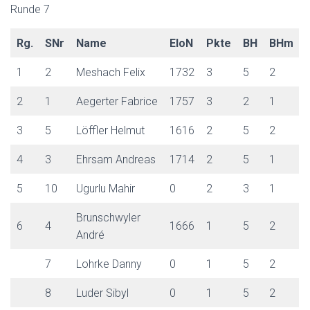
Runde 7
Rg.
SNr
Name
EloN
Pkte
BH
BHm
1
2
Meshach Felix
1732
3
5
2
2
1
Aegerter Fabrice
1757
3
2
1
3
5
Löffler Helmut
1616
2
5
2
4
3
Ehrsam Andreas
1714
2
5
1
5
10
Ugurlu Mahir
0
2
3
1
Brunschwyler
6
4
1666
1
5
2
André
7
Lohrke Danny
0
1
5
2
8
Luder Sibyl
0
1
5
2