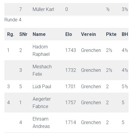
7
Müller Karl
0
½
3½
Runde 4
Rg.
SNr
Name
Elo
Verein
Pkte
BH
Hadorn
1
2
1743
Grenchen
2½
4½
Raphael
Meshach
3
1732
Grenchen
2½
4½
Felix
3
5
Lüdi Paul
1701
Grenchen
2
5½
Aegerter
4
1
1757
Grenchen
2
5
Fabrice
Ehrsam
4
1714
Grenchen
2
5
Andreas