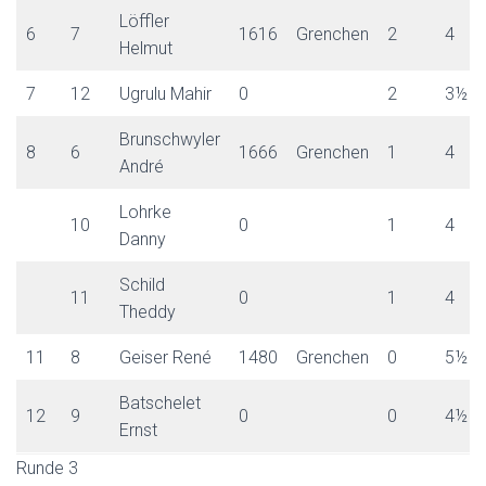
Löffler
6
7
1616
Grenchen
2
4
Helmut
7
12
Ugrulu Mahir
0
2
3½
Brunschwyler
8
6
1666
Grenchen
1
4
André
Lohrke
10
0
1
4
Danny
Schild
11
0
1
4
Theddy
11
8
Geiser René
1480
Grenchen
0
5½
Batschelet
12
9
0
0
4½
Ernst
Runde 3