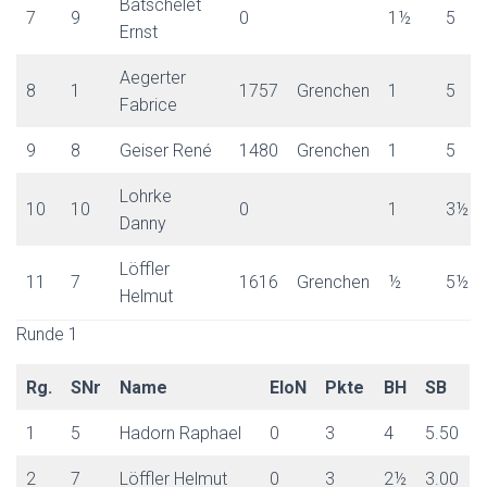
Batschelet
7
9
0
1½
5
Ernst
Aegerter
8
1
1757
Grenchen
1
5
Fabrice
9
8
Geiser René
1480
Grenchen
1
5
Lohrke
10
10
0
1
3½
Danny
Löffler
11
7
1616
Grenchen
½
5½
Helmut
Runde 1
Rg.
SNr
Name
EloN
Pkte
BH
SB
1
5
Hadorn Raphael
0
3
4
5.50
2
7
Löffler Helmut
0
3
2½
3.00