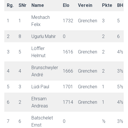
Rg.
SNr
Name
Elo
Verein
Pkte
BH
Meshach
1
1
1732
Grenchen
3
5
Felix
2
8
Ugurlu Mahir
0
2
6
Löffler
3
5
1616
Grenchen
2
4½
Helmut
Brunschwyler
4
4
1666
Grenchen
2
3½
André
5
3
Lüdi Paul
1701
Grenchen
1
5½
Ehrsam
6
2
1714
Grenchen
1
4½
Andreas
Batschelet
7
6
0
½
3½
Ernst