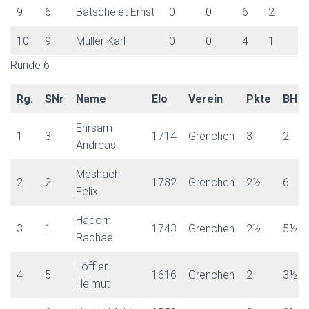
9
6
Batschelet Ernst
0
0
6
2
10
9
Müller Karl
0
0
4
1
Runde 6
Rg.
SNr
Name
Elo
Verein
Pkte
BH
Ehrsam
1
3
1714
Grenchen
3
2
Andreas
Meshach
2
2
1732
Grenchen
2½
6
Felix
Hadorn
3
1
1743
Grenchen
2½
5½
Raphael
Löffler
4
5
1616
Grenchen
2
3½
Helmut