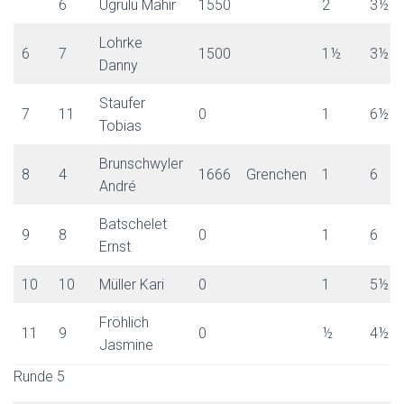
6
Ugrulu Mahir
1550
2
3½
Lohrke
6
7
1500
1½
3½
Danny
Staufer
7
11
0
1
6½
Tobias
Brunschwyler
8
4
1666
Grenchen
1
6
André
Batschelet
9
8
0
1
6
Ernst
10
10
Müller Kari
0
1
5½
Fröhlich
11
9
0
½
4½
Jasmine
Runde 5