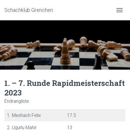
Schachklub Grenchen
N
A
V
I
G
A
T
I
O
N
U
1. – 7. Runde Rapidmeisterschaft
M
2023
S
C
Endrangliste
H
A
1. Meshach Felix
17.5
L
T
2. Ugurlu Mahir
13