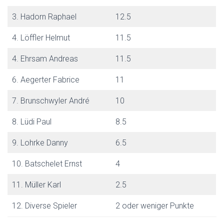
E
N
3. Hadorn Raphael
12.5
4. Löffler Helmut
11.5
4. Ehrsam Andreas
11.5
6. Aegerter Fabrice
11
7. Brunschwyler André
10
8. Lüdi Paul
8.5
9. Lohrke Danny
6.5
10. Batschelet Ernst
4
11. Müller Karl
2.5
12. Diverse Spieler
2 oder weniger Punkte