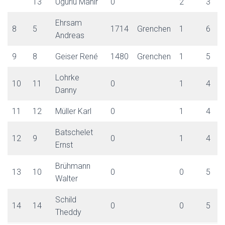
13
Ugurlu Mahir
0
2
3
Ehrsam
8
5
1714
Grenchen
1
6
Andreas
9
8
Geiser René
1480
Grenchen
1
5
Lohrke
10
11
0
1
4
Danny
11
12
Müller Karl
0
1
4
Batschelet
12
9
0
1
4
Ernst
Brühmann
13
10
0
0
5
Walter
Schild
14
14
0
0
5
Theddy