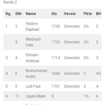
Runde 2
Rg.
SNr
Name
Elo
Verein
Pkte
BH
Hadorn
1
2
1743
Grenchen
2½
5
Raphael
Meshach
3
1732
Grenchen
2½
5
Felix
Ehrsam
3
4
1714
Grenchen
2½
3
Andreas
Brunschwyler
4
6
1666
Grenchen
2
4½
André
5
5
Lüdi Paul
1701
Grenchen
2
4
6
11
Ugurlu Mahir
0
1½
6