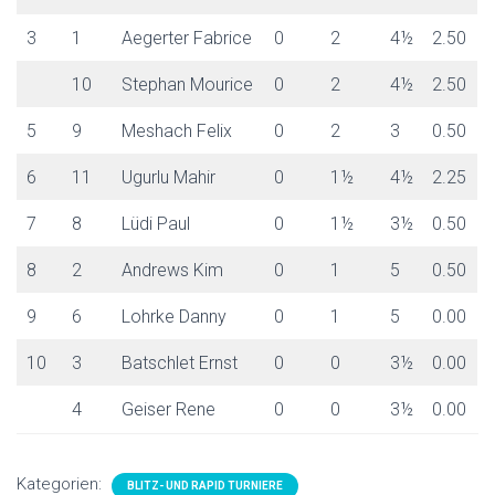
3
1
Aegerter Fabrice
0
2
4½
2.50
10
Stephan Mourice
0
2
4½
2.50
5
9
Meshach Felix
0
2
3
0.50
6
11
Ugurlu Mahir
0
1½
4½
2.25
7
8
Lüdi Paul
0
1½
3½
0.50
8
2
Andrews Kim
0
1
5
0.50
9
6
Lohrke Danny
0
1
5
0.00
10
3
Batschlet Ernst
0
0
3½
0.00
4
Geiser Rene
0
0
3½
0.00
Kategorien:
BLITZ- UND RAPID TURNIERE